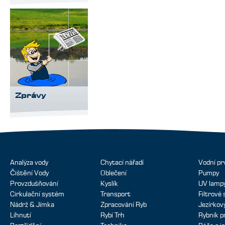
Zprávy
Analýza vody
Chytací nářadí
Vodní pr
Čištění Vody
Oblečení
Pumpy
Provzdušňování
Kyslík
UV lamp
Cirkulační systém
Transport
Filtrové
Nádrž & Jímka
Zpracování Ryb
Jezírko
Líhnutí
Rybí Trh
Rybník p