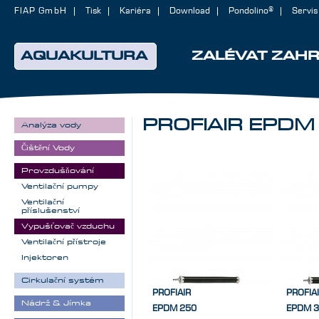
FIAP GmbH
Tisk
Kariéra
Download
Pondolino®
Servis
AQUAKULTURA
ZALÉVAT ZAH
PROFIAIR EPDM
Analýza vody
Čištění Vody
Provzdušňování
Ventilační pumpy
Ventilační
příslušenství
Vypušťovač vzduchu
Ventilační přístroje
Injektoren
Cirkulační systém
PROFIAIR
PROFIA
Nádrž & Jímka
EPDM 250
EPDM 