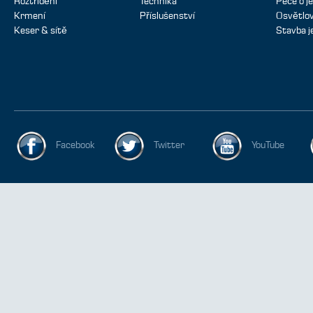
Roztřídění
Technika
Péče o je
Krmení
Příslušenství
Osvětlov
Keser & sítě
Stavba j
Facebook
Twitter
YouTube