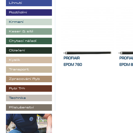
Líhnutí
Roztřídění
Krmení
Keser & sítě
Chytací nářadí
Oblečení
PROFIAIR
PROFIA
Kyslík
EPDM 760
EPDM 
Transport
Zpracování Ryb
Rybí Trh
Technika
Příslušenství