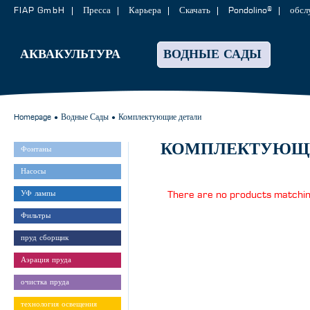
FIAP GmbH
Пресса
Карьера
Скачать
Pondolino®
обсл
АКВАКУЛЬТУРА
ВОДНЫЕ САДЫ
Homepage
Водные Сады
Комплектующие детали
●
●
КОМПЛЕКТУЮЩИ
Фонтаны
Насосы
УФ лампы
There are no products matching
Фильтры
пруд сборщик
Аэрация пруда
очистка пруда
технология освещения