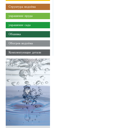
Структура водоёма
украшение пруда
украшение сада
Обшивка
Обогрев водоёма
Комплектующие детали