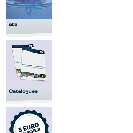
été
Catalogues