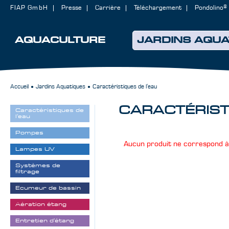
FIAP GmbH
Presse
Carrière
Téléchargement
Pondolino®
AQUACULTURE
JARDINS AQUA
Accueil
Jardins Aquatiques
Caractéristiques de l'eau
●
●
CARACTÉRIST
Caractéristiques de
l'eau
Pompes
Aucun produit ne correspond à 
Lampes UV
Systèmes de
filtrage
Ecumeur de bassin
Aération étang
Entretien d'étang