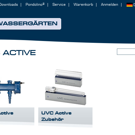
Downloads
Pondolino®
Service
Warenkorb
Anmelden
WASSERGÄRTEN
 ACTIVE
ctive
UVC Active
Zubehör