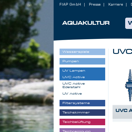
FIAP GmbH
Presse
Karriere
AQUAKULTUR
UVC
Wasserspiele
Pumpen
UV Lampen
UVC Active
UVC Active
Edelstahl
UV Active
Filtersysteme
UVC A
Teichskimmer
Teichbelüftung
Teichreinigung