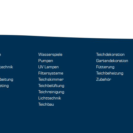
e
Wasserspiele
Teichdekoration
Pumpen
Gartendekoration
technik
UV Lampen
Fütterung
Filtersysteme
Teichbeheizung
beitung
Teichskimmer
Zubehör
eting
Teichbelüftung
Teichreinigung
Lichttechnik
Teichbau