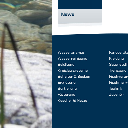
News
Wasseranalyse
Fanggerät
Wasserreinigung
Kleidung
Belüftung
Sauerstoff
Kreislaufsysteme
Transport
Behälter & Becken
Fischverar
Erbrütung
Fischmark
Sortierung
Technik
Fütterung
Zubehör
Kescher & Netze