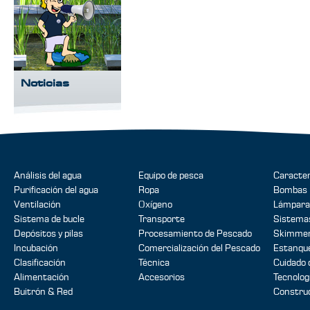
Noticias
Análisis del agua
Equipo de pesca
Caracter
Purificación del agua
Ropa
Bombas
Ventilación
Oxígeno
Lámpara
Sistema de bucle
Transporte
Sistemas
Depósitos y pilas
Procesamiento de Pescado
Skimmer
Incubación
Comercialización del Pescado
Estanque
Clasificación
Técnica
Cuidado 
Alimentación
Accesorios
Tecnolog
Buitrón & Red
Construc