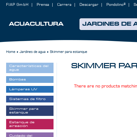
FIAP GmbH
Prensa
Carrera
Descargar
Pondolino®
S
ACUACULTURA
JARDINES DE 
Home
Jardines de agua
Skimmer para estanque
●
●
SKIMMER PA
Características del
agua
Bombas
There are no products matching
Lámparas UV
Sistemas de filtro
Skimmer para
estanque
Estanque de
aireación
Cuidado del