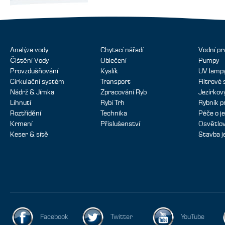
Analýza vody
Chytací nářadí
Vodní pr
Čištění Vody
Oblečení
Pumpy
Provzdušňování
Kyslík
UV lamp
Cirkulační systém
Transport
Filtrové
Nádrž & Jímka
Zpracování Ryb
Jezírko
Líhnutí
Rybí Trh
Rybník p
Roztřídění
Technika
Péče o je
Krmení
Příslušenství
Osvětlov
Keser & sítě
Stavba j
Facebook
Twitter
YouTube