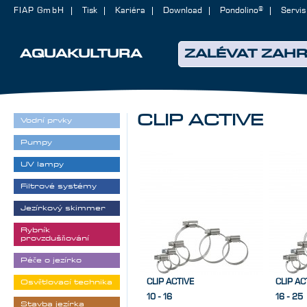
FIAP GmbH
Tisk
Kariéra
Download
Pondolino®
Servis
AQUAKULTURA
ZALÉVAT ZAH
CLIP ACTIVE
Vodní prvky
Pumpy
UV lampy
Filtrové systémy
Jezírkový skimmer
Rybník
provzdušňování
Péče o jezírko
CLIP ACTIVE
CLIP AC
Osvětlovací technika
10 - 16
16 - 25
Stavba jezírka