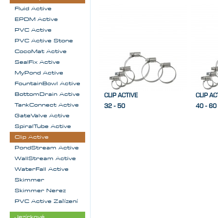
Fluid Active
EPDM Active
PVC Active
PVC Active Stone
CocoMat Active
SealFix Active
MyPond Active
FountainBowl Active
BottomDrain Active
CLIP ACTIVE
CLIP AC
TankConnect Active
32 - 50
40 - 60
GateValve Active
SpiralTube Active
Clip Active
PondStream Active
WallStream Active
WaterFall Active
Skimmer
Skimmer Nerez
PVC Active Zařízení
Jezírkové