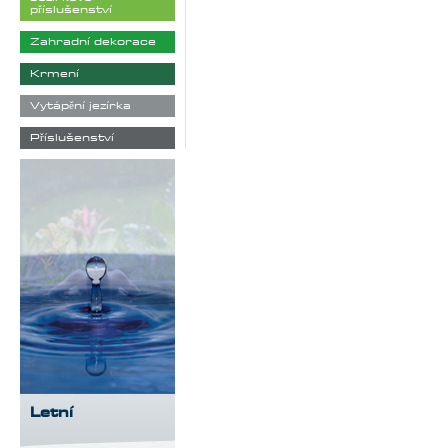
příslušenství
Zahradní dekorace
Krmení
Vytápění jezírka
Příslušenství
Letní