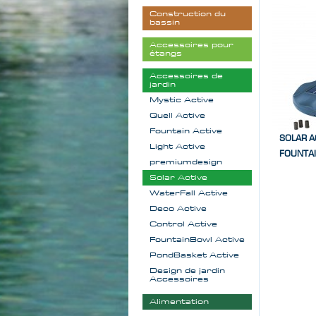
Construction du
bassin
Accessoires pour
étangs
Accessoires de
jardin
Mystic Active
Quell Active
Fountain Active
SOLAR A
Light Active
FOUNTA
premiumdesign
Solar Active
WaterFall Active
Deco Active
Control Active
FountainBowl Active
PondBasket Active
Design de jardin
Accessoires
Alimentation