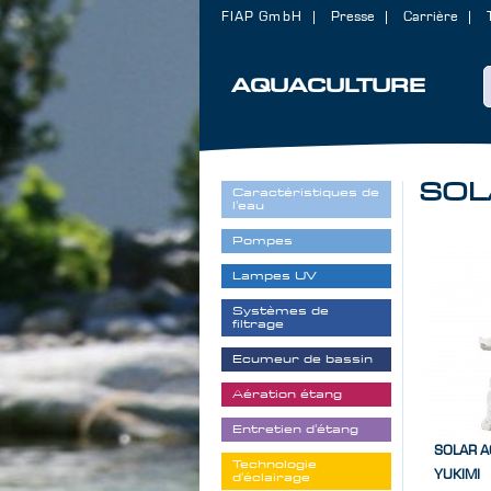
FIAP GmbH
Presse
Carrière
AQUACULTURE
SOL
Caractéristiques de
l'eau
Pompes
Lampes UV
Systèmes de
filtrage
Ecumeur de bassin
Aération étang
Entretien d'étang
SOLAR A
Technologie
YUKIMI
d'éclairage