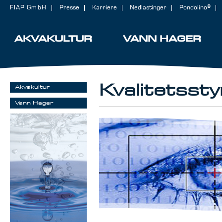
FIAP GmbH
Presse
Karriere
Nedlastinger
Pondolino®
AKVAKULTUR
VANN HAGER
Kvalitetssty
Akvakultur
Vann Hager