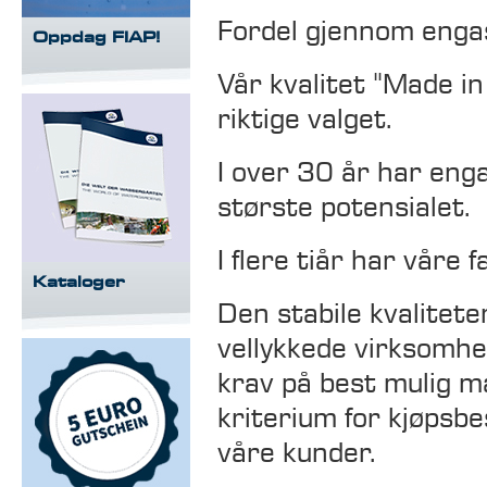
Fordel gjennom enga
Oppdag FIAP!
Vår kvalitet "Made in
riktige valget.
I over 30 år har eng
største potensialet.
I flere tiår har våre f
Kataloger
Den stabile kvalitete
vellykkede virksomhe
krav på best mulig må
kriterium for kjøpsbe
våre kunder.