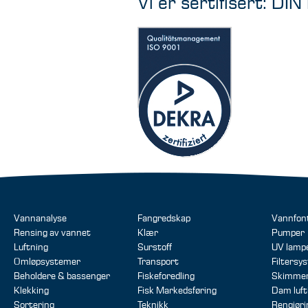
Vi er sertifisert: DI
Vannanalyse
Fangredskap
Vannfon
Rensing av vannet
Klær
Pumper
Luftning
Surstoff
UV lamp
Omløpsystemer
Transport
Filtersy
Beholdere & bassenger
Fiskeforedling
Skimme
Klekking
Fisk Markedsføring
Dam luft
Sortering
Teknikk
Rengjør