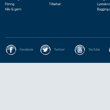
Fôring
Tilbehør
Lystekno
Håv & garn
Bygging
Facebook
Twitter
YouTube