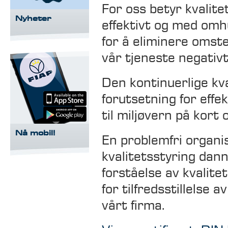
For oss betyr kvalit
Nyheter
effektivt og med omhu
for å eliminere omst
vår tjeneste negativt
Den kontinuerlige kv
forutsetning for effe
til miljøvern på kort o
Nå mobil!
En problemfri organi
kvalitetsstyring dan
forståelse av kvalite
for tilfredsstillelse
vårt firma.