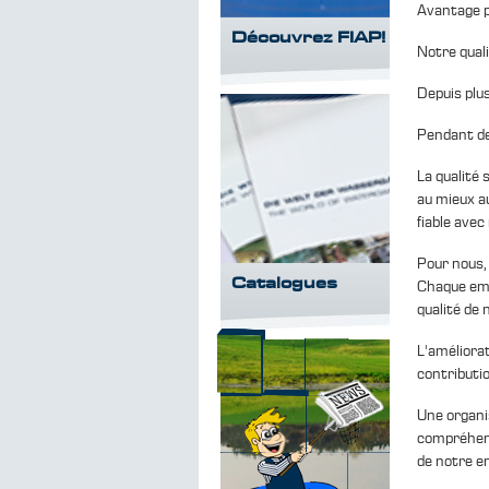
Avantage p
Découvrez FIAP!
Notre quali
Depuis plus
Pendant de
La qualité 
au mieux au
fiable avec
Pour nous, 
Catalogues
Chaque empl
qualité de 
L'améliorat
contributi
Une organi
compréhensi
de notre e