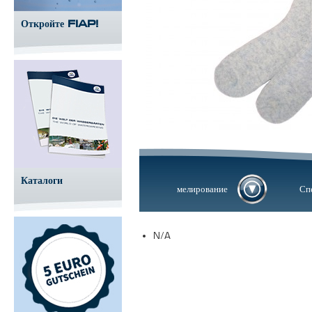
Откройте FIAP!
Каталоги
мелирование
Сп
N/A