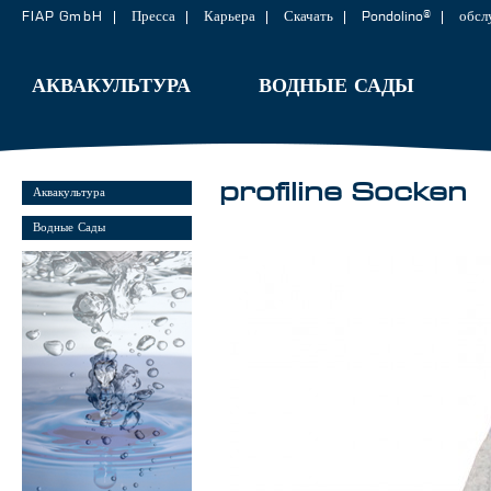
FIAP GmbH
Пресса
Карьера
Скачать
Pondolino®
обсл
АКВАКУЛЬТУРА
ВОДНЫЕ САДЫ
profiline Socken
Аквакультура
Водные Сады