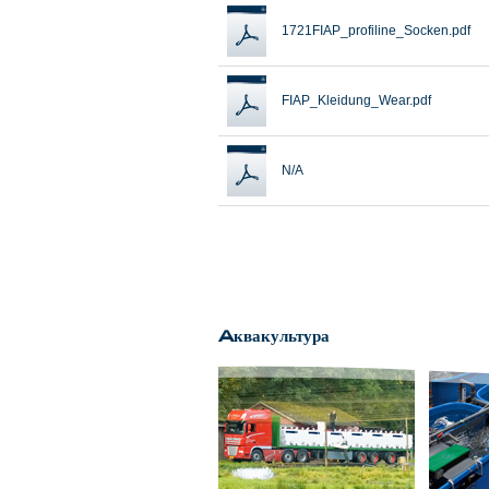
1721FIAP_profiline_Socken.pdf
FIAP_Kleidung_Wear.pdf
N/A
Aквакультура