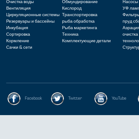
Очистка воды
Обмундирование
Насосы
Вентиляция
Кислород
УФ лам
Циркуляционные системы
Транспортировка
Фильтр
Резервуары и бассейны
рыба обработка
пруд с
Инкубация
Рыба маркетинга
Аэрация
Сортировка
Техника
очистка
Кормление
Комплектующие детали
техноло
Сачки & сети
Структу
Facebook
Twitter
YouTube