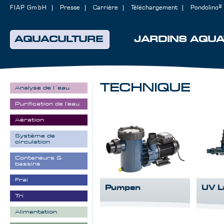
FIAP GmbH
Presse
Carrière
Téléchargement
Pondolino®
AQUACULTURE
JARDINS AQUA
TECHNIQUE
Analyse de l´eau
Purification de l'eau
Aération
Système de
circulation
Conteneurs &
bassins
Frai
Pumpen
UV L
Tri
Alimentation