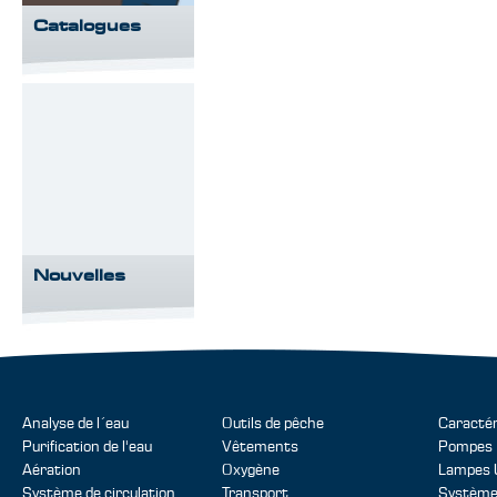
Catalogues
Nouvelles
Analyse de l´eau
Outils de pêche
Caractér
Purification de l'eau
Vêtements
Pompes
Aération
Oxygène
Lampes 
Système de circulation
Transport
Systèmes