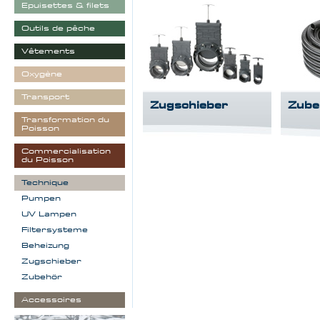
Epuisettes & filets
Outils de pêche
Vêtements
Oxygène
Transport
Zugschieber
Zube
Transformation du
Poisson
Commercialisation
du Poisson
Technique
Pumpen
UV Lampen
Filtersysteme
Beheizung
Zugschieber
Zubehör
Accessoires