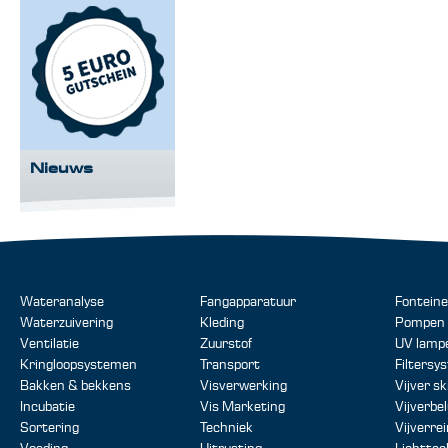
Nieuws
Wateranalyse
Fangapparatuur
Fontein
Waterzuivering
Kleding
Pompen
Ventilatie
Zuurstof
UV lamp
Kringloopsystemen
Transport
Filtersy
Bakken & bekkens
Visverwerking
Vijver s
Incubatie
Vis Marketing
Vijverbe
Sortering
Techniek
Vijverrei