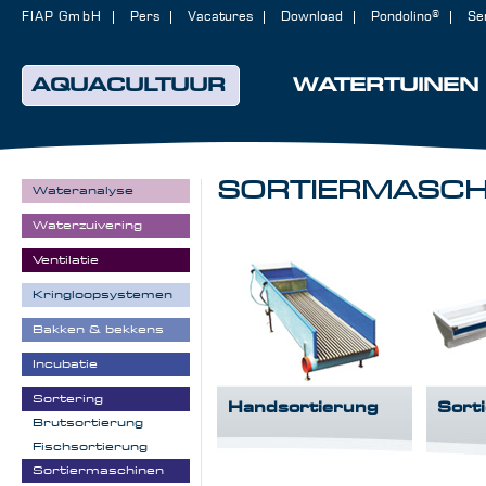
FIAP GmbH
Pers
Vacatures
Download
Pondolino®
Se
AQUACULTUUR
WATERTUINEN
SORTIERMASCH
Wateranalyse
Waterzuivering
Ventilatie
Kringloopsystemen
Bakken & bekkens
Incubatie
Sortering
Handsortierung
Sort
Brutsortierung
Fischsortierung
Sortiermaschinen