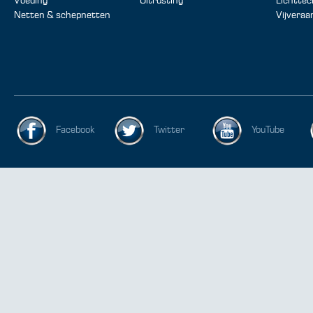
Voeding
Uitrusting
Lichttec
Netten & schepnetten
Vijveraa
Facebook
Twitter
YouTube