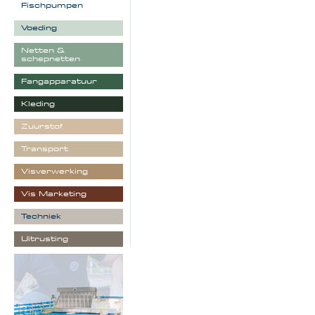
Fischpumpen
Voeding
Netten &
schepnetten
Fangapparatuur
Kleding
Zuurstof
Transport
Visverwerking
Vis Marketing
Techniek
Uitrusting