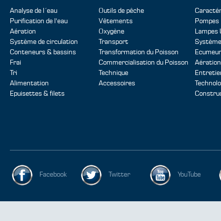
Analyse de l´eau
Outils de pêche
Caractér
Purification de l'eau
Vêtements
Pompes
Aération
Oxygène
Lampes 
Système de circulation
Transport
Systèmes
Conteneurs & bassins
Transformation du Poisson
Ecumeur
Frai
Commercialisation du Poisson
Aération
Tri
Technique
Entretie
Alimentation
Accessoires
Technolo
Epuisettes & filets
Construc
Facebook
Twitter
YouTube