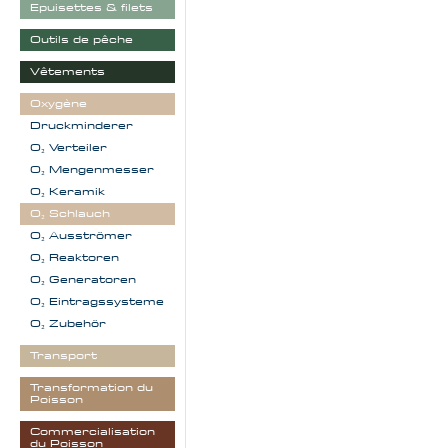
Epuisettes & filets
Outils de pêche
Vêtements
Oxygène
Druckminderer
O₂ Verteiler
O₂ Mengenmesser
O₂ Keramik
O₂ Schlauch
O₂ Ausströmer
O₂ Reaktoren
O₂ Generatoren
O₂ Eintragssysteme
O₂ Zubehör
Transport
Transformation du
Poisson
Commercialisation
du Poisson