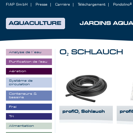
FIAP GmbH
Presse
Carrière
Téléchargement
Pondolino®
AQUACULTURE
JARDINS AQUA
O₂ SCHLAUCH
Analyse de l´eau
Purification de l'eau
Aération
Système de
circulation
Conteneurs &
bassins
Frai
profiO₂ Schlauch
prof
Tri
Alimentation