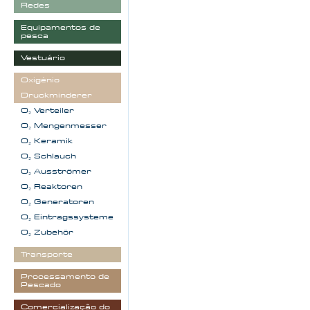
Redes
Equipamentos de
pesca
Vestuário
Oxigénio
Druckminderer
O₂ Verteiler
O₂ Mengenmesser
O₂ Keramik
O₂ Schlauch
O₂ Ausströmer
O₂ Reaktoren
O₂ Generatoren
O₂ Eintragssysteme
O₂ Zubehör
Transporte
Processamento de
Pescado
Comercialização do