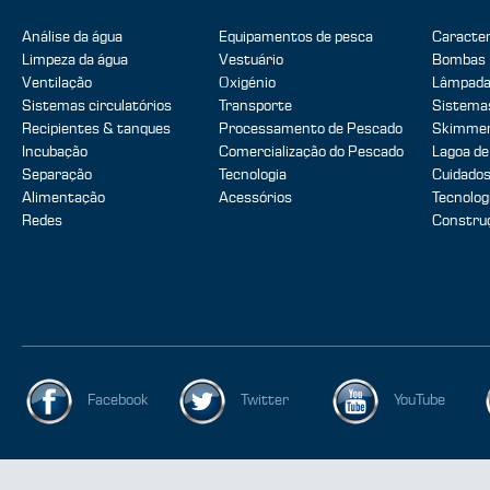
Análise da água
Equipamentos de pesca
Caracter
Limpeza da água
Vestuário
Bombas
Ventilação
Oxigénio
Lâmpada
Sistemas circulatórios
Transporte
Sistemas
Recipientes & tanques
Processamento de Pescado
Skimmer
Incubação
Comercialização do Pescado
Lagoa de
Separação
Tecnologia
Cuidados
Alimentação
Acessórios
Tecnolog
Redes
Construç
Facebook
Twitter
YouTube