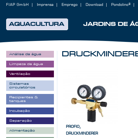
FIAP GmbH
Imprensa
Emprego
Download
Pondolino®
AQUACULTURA
JARDINS DE Á
DRUCKMINDER
Análise da água
Limpeza da água
Ventilação
Sistemas
circulatórios
Recipientes &
tanques
Incubação
Separação
PROFIO₂
Alimentação
DRUCKMINDERER