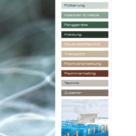
Fütterung
Kescher & Netze
Fanggeräte
Kleidung
Sauerstofftechnik
Transport
Fischverarbeitung
Fischmarketing
Technik
Zubehör