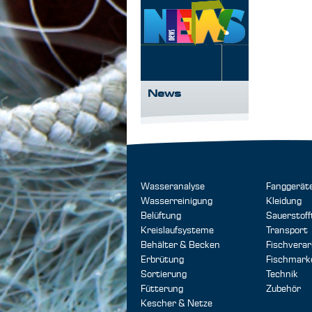
News
Wasseranalyse
Fanggerät
Wasserreinigung
Kleidung
Belüftung
Sauerstoff
Kreislaufsysteme
Transport
Behälter & Becken
Fischverar
Erbrütung
Fischmark
Sortierung
Technik
Fütterung
Zubehör
Kescher & Netze