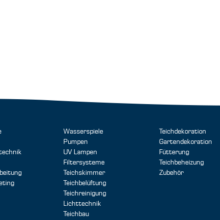
e
Wasserspiele
Teichdekoration
Pumpen
Gartendekoration
technik
UV Lampen
Fütterung
Filtersysteme
Teichbeheizung
beitung
Teichskimmer
Zubehör
eting
Teichbelüftung
Teichreinigung
Lichttechnik
Teichbau