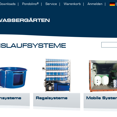
Downloads
Pondolino®
Service
Warenkorb
Anmelden
WASSERGÄRTEN
ISLAUFSYSTEME
nsysteme
Regalsysteme
Mobile Syste