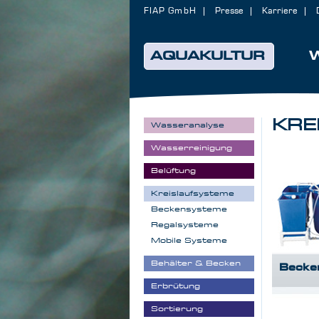
FIAP GmbH
Presse
Karriere
AQUAKULTUR
KRE
Wasseranalyse
Wasserreinigung
Belüftung
Kreislaufsysteme
Beckensysteme
Regalsysteme
Mobile Systeme
Behälter & Becken
Becke
Erbrütung
Sortierung