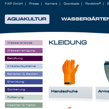
FIAP GmbH
Presse
Karriere
Downloads
Pondolino®
S
AQUAKULTUR
WASSERGÄRTE
KLEIDUNG
Wasseranalyse
Wasserreinigung
Belüftung
Kreislaufsysteme
Behälter & Becken
Erbrütung
Sortierung
Handschuhe
Arms
Fütterung
Kescher & Netze