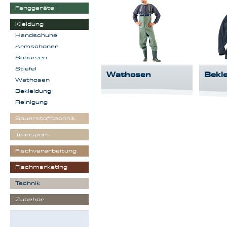
Fanggeräte
Kleidung
Handschuhe
Armschoner
Schürzen
Stiefel
Wathosen
Bekl
Wathosen
Bekleidung
Reinigung
Sauerstofftechnik
Transport
Fischverarbeitung
Fischmarketing
Technik
Zubehör