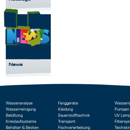
News
Wasseranalyse
Fanggeräte
Wassers
Wasserreinigung
Kleidung
Pumpen
Belüftung
Sauerstofftechnik
UV Lam
Kreislaufsysteme
Transport
Filtersy
Behälter & Becken
Fischverarbeitung
Teichsk