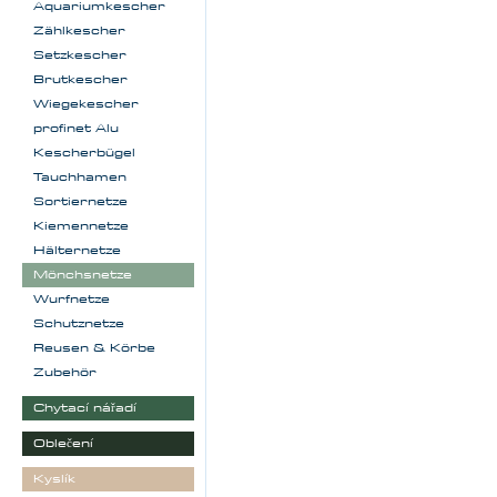
Aquariumkescher
Zählkescher
Setzkescher
Brutkescher
Wiegekescher
profinet Alu
Kescherbügel
Tauchhamen
Sortiernetze
Kiemennetze
Hälternetze
Mönchsnetze
Wurfnetze
Schutznetze
Reusen & Körbe
Zubehör
Chytací nářadí
Oblečení
Kyslík