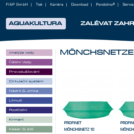
FIAP GmbH
Tisk
Kariéra
Download
Pondolino®
Servis
AQUAKULTURA
ZALÉVAT ZAH
MÖNCHSNETZE
Analýza vody
Čištění Vody
Provzdušňování
Cirkulační systém
Nádrž & Jímka
Líhnutí
Roztřídění
Krmení
PROFINET
PROFIN
Keser & sítě
MÖNCHSNETZ 10
MÖNCH