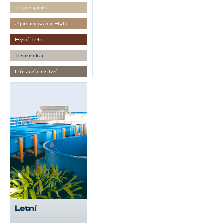
Transport
Zpracování Ryb
Rybí Trh
Technika
Příslušenství
Letní