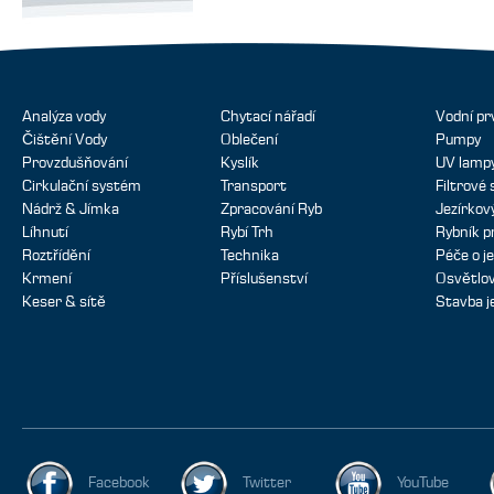
Analýza vody
Chytací nářadí
Vodní pr
Čištění Vody
Oblečení
Pumpy
Provzdušňování
Kyslík
UV lamp
Cirkulační systém
Transport
Filtrové
Nádrž & Jímka
Zpracování Ryb
Jezírko
Líhnutí
Rybí Trh
Rybník p
Roztřídění
Technika
Péče o je
Krmení
Příslušenství
Osvětlov
Keser & sítě
Stavba j
Facebook
Twitter
YouTube