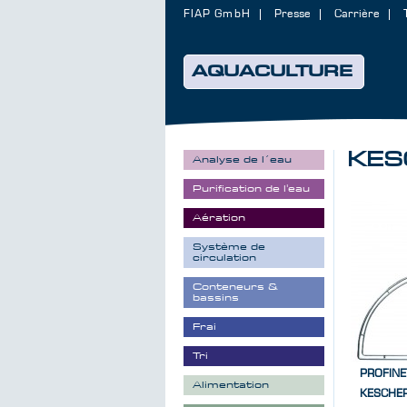
FIAP GmbH
Presse
Carrière
AQUACULTURE
KES
Analyse de l´eau
Purification de l'eau
Aération
Système de
circulation
Conteneurs &
bassins
Frai
Tri
PROFINE
Alimentation
KESCHE