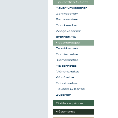
Epuisettes & filets
Aquariumkescher
Zählkescher
Setzkescher
Brutkescher
Wiegekescher
profinet Alu
Kescherbügel
Tauchhamen
Sortiernetze
Kiemennetze
Hälternetze
Mönchsnetze
Wurfnetze
Schutznetze
Reusen & Körbe
Zubehör
Outils de pêche
Vêtements