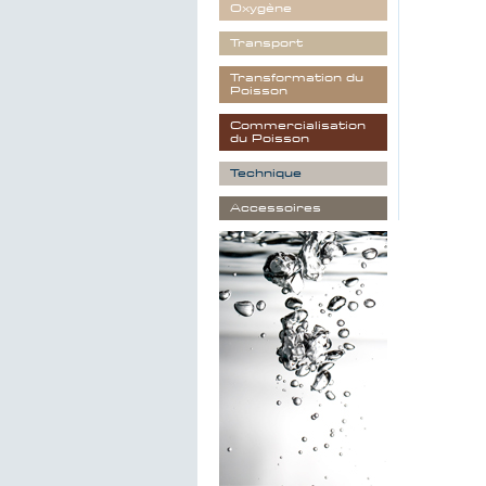
Oxygène
Transport
Transformation du
Poisson
Commercialisation
du Poisson
Technique
Accessoires