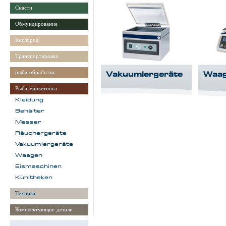
Снасти
Обмундирование
Кислород
Транспортировка
рыба обработка
Vakuumiergeräte
Waa
Рыба маркетинга
Kleidung
Behälter
Messer
Räuchergeräte
Vakuumiergeräte
Waagen
Eismaschinen
Kühltheken
Техника
Комплектующие детали