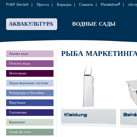
FIAP GmbH
Пресса
Карьера
Скачать
Pondolino®
обсл
АКВАКУЛЬТУРА
ВОДНЫЕ САДЫ
РЫБА МАРКЕТИНГ
Анализ воды
Очистка воды
Вентиляция
Циркуляционные системы
Резервуары и бассейны
Инкубация
Сортировка
Kleidung
Behä
Кормление
Сачки & сети