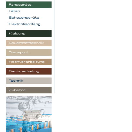
Fanggeräte
Fallen
Scheuchgeräte
Elektrofischfang
Kleidung
Sauerstofftechnik
Transport
Fischverarbeitung
Fischmarketing
Technik
Zubehör