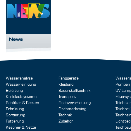
News
Wasseranalyse
Fanggeräte
Wassers
Wasserreinigung
Kleidung
Pumpen
Belüftung
Sauerstofftechnik
UV Lam
Kreislaufsysteme
Transport
Filtersy
Behälter & Becken
Fischverarbeitung
Teichsk
Erbrütung
Fischmarketing
Teichbel
Sortierung
Technik
Teichrei
Fütterung
Zubehör
Lichttec
Kescher & Netze
Teichbau