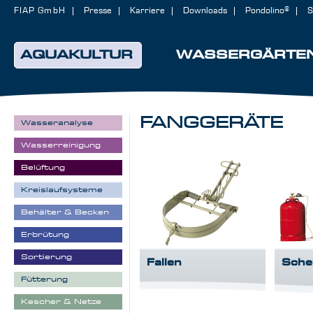
FIAP GmbH
Presse
Karriere
Downloads
Pondolino®
S
AQUAKULTUR
WASSERGÄRTE
FANGGERÄTE
Wasseranalyse
Wasserreinigung
Belüftung
Kreislaufsysteme
Behälter & Becken
Erbrütung
Sortierung
Fallen
Sche
Fütterung
Kescher & Netze