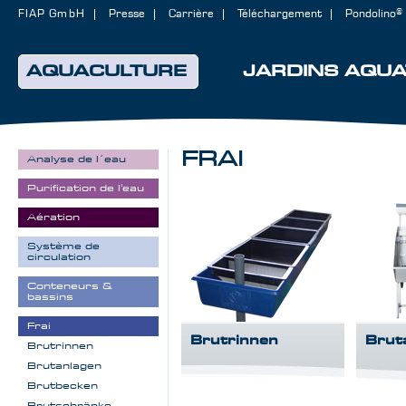
FIAP GmbH
Presse
Carrière
Téléchargement
Pondolino®
AQUACULTURE
JARDINS AQUA
FRAI
Analyse de l´eau
Purification de l'eau
Aération
Système de
circulation
Conteneurs &
bassins
Frai
Brutrinnen
Brut
Brutrinnen
Brutanlagen
Brutbecken
Brutschränke