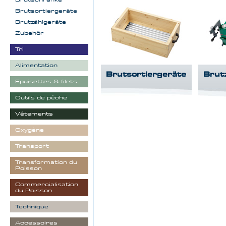
Brutsortiergeräte
Brutzählgeräte
Zubehör
Tri
Alimentation
Brutsortiergeräte
Brut
Epuisettes & filets
Outils de pêche
Vêtements
Oxygène
Transport
Transformation du
Poisson
Commercialisation
du Poisson
Technique
Accessoires