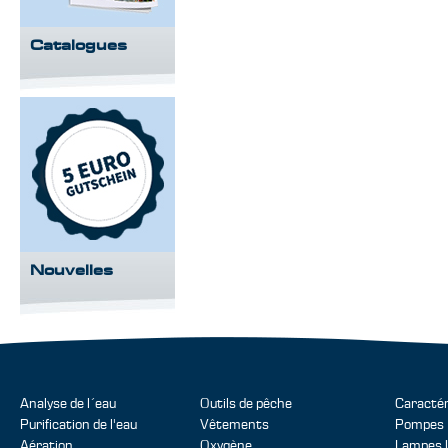
Catalogues
Nouvelles
Analyse de l´eau
Outils de pêche
Caractér
Purification de l'eau
Vêtements
Pompes
Aération
Oxygène
Lampes 